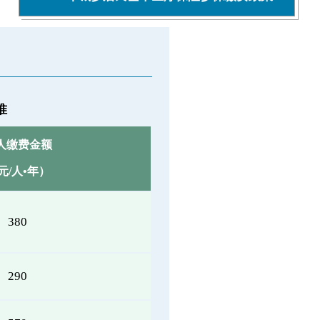
准
人缴费金额
元/人•年）
380
290